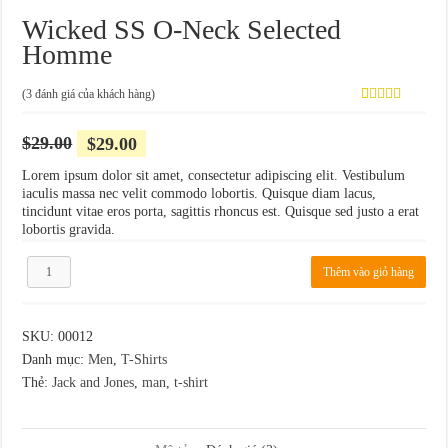
Wicked SS O-Neck Selected
Homme
(
3
đánh giá của khách hàng)
4.00
3
trên
5 dựa
Giá
Giá
$
29.00
$
29.00
trên
gốc
hiện
đánh giá
Lorem ipsum dolor sit amet, consectetur adipiscing elit. Vestibulum
là:
tại
iaculis massa nec velit commodo lobortis. Quisque diam lacus,
$29.00.
là:
tincidunt vitae eros porta, sagittis rhoncus est. Quisque sed justo a erat
$29.00.
lobortis gravida.
Wicked
Thêm vào giỏ hàng
SS
O-
Neck
Selected
SKU:
00012
Homme
Danh mục:
Men
,
T-Shirts
số
Thẻ:
Jack and Jones
,
man
,
t-shirt
lượng