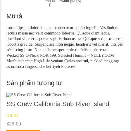
Mô tả
Đánh giá (3)
Mô tả
Lorem ipsum dolor sit amet, consectetur adipiscing elit. Vestibulum
iaculis massa nec velit commodo lobortis. Quisque diam lacus,
tincidunt vitae eros porta, sagittis rhoncus est. Quisque sed justo a erat
lobortis gravida. Suspendisse nibh neque, hendrerit vel nisi at, ultrices
adipiscing justo. Nunc ullamcorper molestie felis at pharetra.
Wicked SS O-Neck NOK 199, Selected Homme – NELLY.COM
Marfa authentic High Life veniam Carles nostrud, pickled meggings
assumenda fingerstache keffiyeh Pinterest.
Sản phẩm tương tự
SS Crew California Sub River Island
Được
$
29.00
xếp
hạng