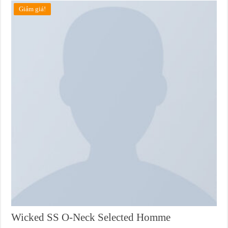
Giảm giá!
Wicked SS O-Neck Selected Homme