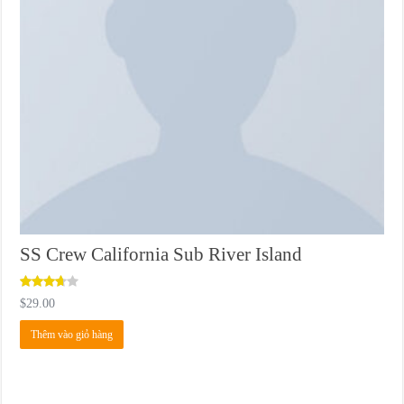
SS Crew California Sub River Island
Được
$
29.00
xếp
hạng
Thêm vào giỏ hàng
3.67
5
sao