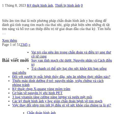
1 Tháng 8, 2023
Kỹ thuật hình ảnh
,
Thiết bị hình ảnh
0
Siêu âm tim thai là một phương pháp chẩn đoán hình ảnh y học dùng để
đánh giá tình trạng tim mạch của thai nhi, giúp phát hiện sớm những dị tật
tim nặng và hỗ trợ can thiệp điều trị từ giai đoạn đầu của thai kỳ. Tìm hiểu
…
Xem thêm
Page 1 of 5
1
2
3
4
5
»
Vai trò của siêu âm trong chẩn đoán và điều trị ung thư
cổ tử cung
Bài viết mới
Suy van tĩnh mạch chi dưới: Nguyên nhân và Cách điều
trị
Trà chanh có thể gây hại cho sức khỏe khi bạn uống
quá nhiều
Đối với người bị mắc bệnh thủy đậu, nên ăn những thực phẩm nào?
Thiếu máu dinh dưỡng ở trẻ: nguyên nhân, triệu chứng và cách
phòng tránh
Kỹ thuật chụp X-quang vùng mỏm trâm
Cơ bản về nguyên lý ghi hình PET
3 loại vitamin tăng cường năng lượng và ngừa mệt mỏi
Các kỹ thuật hình ảnh y học giúp chẩn đoán bệnh về tim mạch
Việc thay đổi nhịp tim tiết lộ điều gì về sức khỏe của chúng ta là gì?
Chẩn đoán hình ảnh