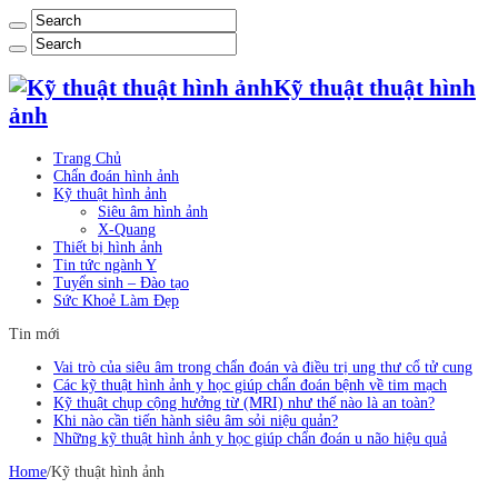
Kỹ thuật thuật hình
ảnh
Trang Chủ
Chẩn đoán hình ảnh
Kỹ thuật hình ảnh
Siêu âm hình ảnh
X-Quang
Thiết bị hình ảnh
Tin tức ngành Y
Tuyển sinh – Đào tạo
Sức Khoẻ Làm Đẹp
Tin mới
Vai trò của siêu âm trong chẩn đoán và điều trị ung thư cổ tử cung
Các kỹ thuật hình ảnh y học giúp chẩn đoán bệnh về tim mạch
Kỹ thuật chụp cộng hưởng từ (MRI) như thế nào là an toàn?
Khi nào cần tiến hành siêu âm sỏi niệu quản?
Những kỹ thuật hình ảnh y học giúp chẩn đoán u não hiệu quả
Home
/
Kỹ thuật hình ảnh