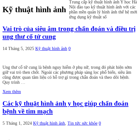
Trung cấp kỹ thuật hình ảnh Y học Hà
Nội đào tạo kỹ thuật hình ảnh với các
Kỹ thuật hình ảnh
phần mền quản lý hình ảnh thế hệ mới
ứng dụng kỹ thuật số
Vai trò của siêu âm trong chẩn đoán và điều trị
ung thư cổ tử cung
14 Tháng 5, 2025
Kỹ thuật hình ảnh
0
Ung thư cổ tử cung là bệnh nguy hiểm ở phụ nữ, trong đó phát hiện sớm
giữ vai trò then chốt. Ngoài các phương pháp sàng lọc phổ biến, siêu âm
cũng được quan tâm liệu có hỗ trợ gì trong chẩn đoán và theo dõi bệnh.
Quy trình …
Xem thêm
Các kỹ thuật hình ảnh y học giúp chẩn đoán
bệnh về tim mạch
5 Tháng 1, 2024
Kỹ thuật hình ảnh
,
Tin tức sức khỏe
0