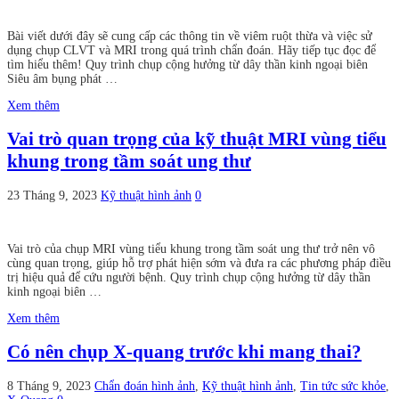
Bài viết dưới đây sẽ cung cấp các thông tin về viêm ruột thừa và việc sử
dụng chụp CLVT và MRI trong quá trình chẩn đoán. Hãy tiếp tục đọc để
tìm hiểu thêm! Quy trình chụp cộng hưởng từ dây thần kinh ngoại biên
Siêu âm bụng phát …
Xem thêm
Vai trò quan trọng của kỹ thuật MRI vùng tiểu
khung trong tầm soát ung thư
23 Tháng 9, 2023
Kỹ thuật hình ảnh
0
Vai trò của chụp MRI vùng tiểu khung trong tầm soát ung thư trở nên vô
cùng quan trọng, giúp hỗ trợ phát hiện sớm và đưa ra các phương pháp điều
trị hiệu quả để cứu người bệnh. Quy trình chụp cộng hưởng từ dây thần
kinh ngoại biên …
Xem thêm
Có nên chụp X-quang trước khi mang thai?
8 Tháng 9, 2023
Chẩn đoán hình ảnh
,
Kỹ thuật hình ảnh
,
Tin tức sức khỏe
,