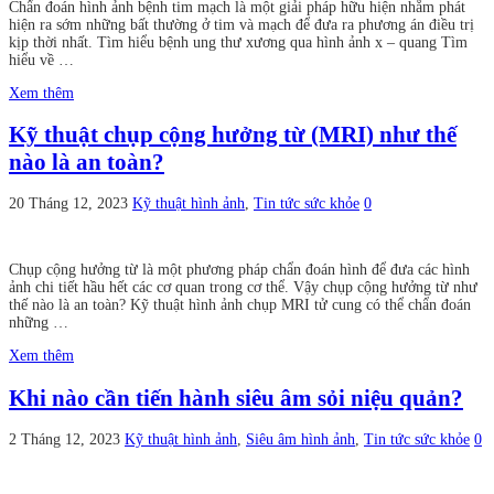
Chẩn đoán hình ảnh bệnh tim mạch là một giải pháp hữu hiện nhằm phát
hiện ra sớm những bất thường ở tim và mạch để đưa ra phương án điều trị
kịp thời nhất. Tìm hiểu bệnh ung thư xương qua hình ảnh x – quang Tìm
hiểu về …
Xem thêm
Kỹ thuật chụp cộng hưởng từ (MRI) như thế
nào là an toàn?
20 Tháng 12, 2023
Kỹ thuật hình ảnh
,
Tin tức sức khỏe
0
Chụp cộng hưởng từ là một phương pháp chẩn đoán hình để đưa các hình
ảnh chi tiết hầu hết các cơ quan trong cơ thể. Vậy chụp cộng hưởng từ như
thế nào là an toàn? Kỹ thuật hình ảnh chụp MRI tử cung có thể chẩn đoán
những …
Xem thêm
Khi nào cần tiến hành siêu âm sỏi niệu quản?
2 Tháng 12, 2023
Kỹ thuật hình ảnh
,
Siêu âm hình ảnh
,
Tin tức sức khỏe
0