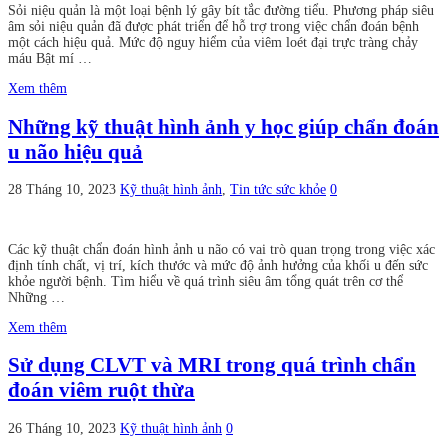
Sỏi niệu quản là một loại bệnh lý gây bít tắc đường tiểu. Phương pháp siêu
âm sỏi niệu quản đã được phát triển để hỗ trợ trong việc chẩn đoán bệnh
một cách hiệu quả. Mức độ nguy hiểm của viêm loét đại trực tràng chảy
máu Bật mí …
Xem thêm
Những kỹ thuật hình ảnh y học giúp chẩn đoán
u não hiệu quả
28 Tháng 10, 2023
Kỹ thuật hình ảnh
,
Tin tức sức khỏe
0
Các kỹ thuật chẩn đoán hình ảnh u não có vai trò quan trọng trong việc xác
định tính chất, vị trí, kích thước và mức độ ảnh hưởng của khối u đến sức
khỏe người bệnh. Tìm hiểu về quá trình siêu âm tổng quát trên cơ thể
Những …
Xem thêm
Sử dụng CLVT và MRI trong quá trình chẩn
đoán viêm ruột thừa
26 Tháng 10, 2023
Kỹ thuật hình ảnh
0