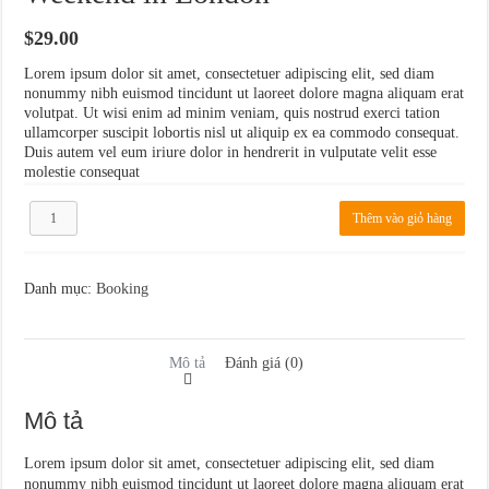
$
29.00
Lorem ipsum dolor sit amet, consectetuer adipiscing elit, sed diam
nonummy nibh euismod tincidunt ut laoreet dolore magna aliquam erat
volutpat. Ut wisi enim ad minim veniam, quis nostrud exerci tation
ullamcorper suscipit lobortis nisl ut aliquip ex ea commodo consequat.
Duis autem vel eum iriure dolor in hendrerit in vulputate velit esse
molestie consequat
Weekend
Thêm vào giỏ hàng
in
London
số
lượng
Danh mục:
Booking
Mô tả
Đánh giá (0)
Mô tả
Lorem ipsum dolor sit amet, consectetuer adipiscing elit, sed diam
nonummy nibh euismod tincidunt ut laoreet dolore magna aliquam erat