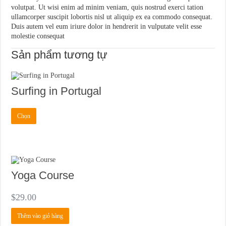
volutpat. Ut wisi enim ad minim veniam, quis nostrud exerci tation
ullamcorper suscipit lobortis nisl ut aliquip ex ea commodo consequat.
Duis autem vel eum iriure dolor in hendrerit in vulputate velit esse
molestie consequat
Sản phẩm tương tự
Surfing in Portugal
Sản
Chọn
phẩm
này
có
nhiều
biến
thể.
Các
Yoga Course
tùy
chọn
có
$
29.00
thể
được
Thêm vào giỏ hàng
chọn
trên