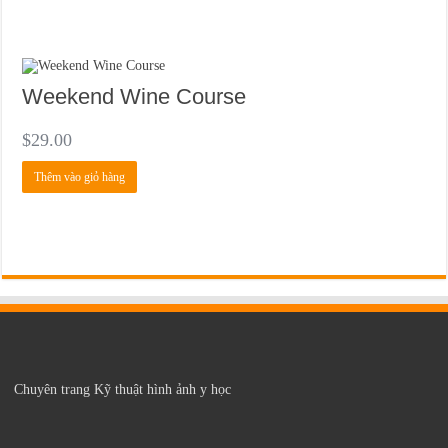
trang
sản
phẩm
Weekend Wine Course
$
29.00
Thêm vào giỏ hàng
Chuyên trang Kỹ thuật hình ảnh y học