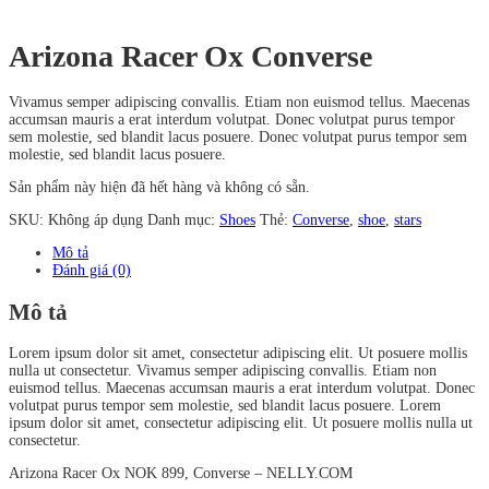
Arizona Racer Ox Converse
Vivamus semper adipiscing convallis. Etiam non euismod tellus. Maecenas
accumsan mauris a erat interdum volutpat. Donec volutpat purus tempor
sem molestie, sed blandit lacus posuere. Donec volutpat purus tempor sem
molestie, sed blandit lacus posuere.
Sản phẩm này hiện đã hết hàng và không có sẵn.
SKU:
Không áp dụng
Danh mục:
Shoes
Thẻ:
Converse
,
shoe
,
stars
Mô tả
Đánh giá (0)
Mô tả
Lorem ipsum dolor sit amet, consectetur adipiscing elit. Ut posuere mollis
nulla ut consectetur. Vivamus semper adipiscing convallis. Etiam non
euismod tellus. Maecenas accumsan mauris a erat interdum volutpat. Donec
volutpat purus tempor sem molestie, sed blandit lacus posuere. Lorem
ipsum dolor sit amet, consectetur adipiscing elit. Ut posuere mollis nulla ut
consectetur.
Arizona Racer Ox NOK 899, Converse – NELLY.COM