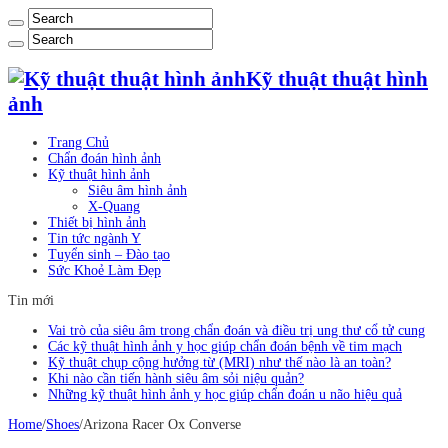
Kỹ thuật thuật hình
ảnh
Trang Chủ
Chẩn đoán hình ảnh
Kỹ thuật hình ảnh
Siêu âm hình ảnh
X-Quang
Thiết bị hình ảnh
Tin tức ngành Y
Tuyển sinh – Đào tạo
Sức Khoẻ Làm Đẹp
Tin mới
Vai trò của siêu âm trong chẩn đoán và điều trị ung thư cổ tử cung
Các kỹ thuật hình ảnh y học giúp chẩn đoán bệnh về tim mạch
Kỹ thuật chụp cộng hưởng từ (MRI) như thế nào là an toàn?
Khi nào cần tiến hành siêu âm sỏi niệu quản?
Những kỹ thuật hình ảnh y học giúp chẩn đoán u não hiệu quả
Home
/
Shoes
/
Arizona Racer Ox Converse