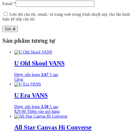
Email
*
Lưu tên của tôi, email, và trang web trong trình duyệt này cho lần bình
luận kế tiếp của tôi.
Sản phẩm tương tự
U Old Skool VANS
Được xếp hạng
3.67
5 sao
Sản
Chọn
phẩm
này
có
U Era VANS
nhiều
biến
Được xếp hạng
3.50
5 sao
thể.
$
29.00
Thêm vào giỏ hàng
Các
tùy
chọn
All Star Canvas Hi Converse
có
thể