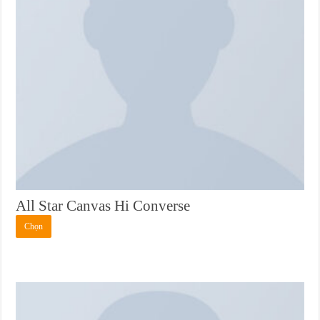
All Star Canvas Hi Converse
Sản
Chọn
phẩm
này
có
nhiều
biến
thể.
Các
tùy