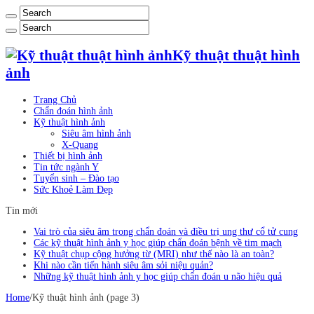
Kỹ thuật thuật hình
ảnh
Trang Chủ
Chẩn đoán hình ảnh
Kỹ thuật hình ảnh
Siêu âm hình ảnh
X-Quang
Thiết bị hình ảnh
Tin tức ngành Y
Tuyển sinh – Đào tạo
Sức Khoẻ Làm Đẹp
Tin mới
Vai trò của siêu âm trong chẩn đoán và điều trị ung thư cổ tử cung
Các kỹ thuật hình ảnh y học giúp chẩn đoán bệnh về tim mạch
Kỹ thuật chụp cộng hưởng từ (MRI) như thế nào là an toàn?
Khi nào cần tiến hành siêu âm sỏi niệu quản?
Những kỹ thuật hình ảnh y học giúp chẩn đoán u não hiệu quả
Home
/
Kỹ thuật hình ảnh (page 3)