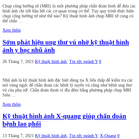
Chụp cộng hưởng từ (MRI) là một phương pháp chẩn đoán hình để đưa các
hình ảnh chi tiết hầu hết các cơ quan trong cơ thể. Tuy quy trình thực hiện
chụp cộng hưởng từ như thế nào? Kỹ thuật hình ảnh chụp MRI tử cung có
thể chẩn …
Xem thêm
Sớm phát hiện ung thư vú nhờ kỹ thuật hình
ảnh y học nhũ ảnh
26 Tháng 7, 2021
Kỹ thuật hình ảnh
,
Tin tức ngành Y
0
Nhũ ảnh là kỹ thuật hình ảnh đặc biệt dùng tia X liều thấp để kiểm tra các
mô vùng ngực để chẩn đoán các bệnh lý tuyến vú cũng như bệnh ung thư
vú của phụ nữ. Chẩn đoán thoát vị đĩa đệm bằng phương pháp chụp MRI
Siêu …
Xem thêm
Kỹ thuật hình ảnh X-quang giúp chẩn đoán
bệnh lao phổi
13 Tháng 7, 2021
Kỹ thuật hình ảnh
,
Tin tức ngành Y
,
X-Quang
0