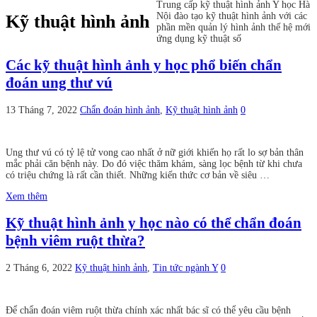
Trung cấp kỹ thuật hình ảnh Y học Hà
Nội đào tạo kỹ thuật hình ảnh với các
Kỹ thuật hình ảnh
phần mền quản lý hình ảnh thế hệ mới
ứng dụng kỹ thuật số
Các kỹ thuật hình ảnh y học phổ biến chẩn
đoán ung thư vú
13 Tháng 7, 2022
Chẩn đoán hình ảnh
,
Kỹ thuật hình ảnh
0
Ung thư vú có tỷ lệ tử vong cao nhất ở nữ giới khiến họ rất lo sợ bản thân
mắc phải căn bệnh này. Do đó việc thăm khám, sàng lọc bệnh từ khi chưa
có triệu chứng là rất cần thiết. Những kiến thức cơ bản về siêu …
Xem thêm
Kỹ thuật hình ảnh y học nào có thể chẩn đoán
bệnh viêm ruột thừa?
2 Tháng 6, 2022
Kỹ thuật hình ảnh
,
Tin tức ngành Y
0
Để chẩn đoán viêm ruột thừa chính xác nhất bác sĩ có thể yêu cầu bệnh