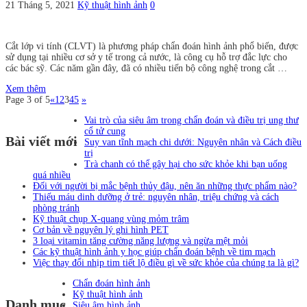
21 Tháng 5, 2021
Kỹ thuật hình ảnh
0
Cắt lớp vi tính (CLVT) là phương pháp chẩn đoán hình ảnh phổ biến, được
sử dụng tại nhiều cơ sở y tế trong cả nước, là công cụ hỗ trợ đắc lực cho
các bác sỹ. Các năm gần đây, đã có nhiều tiến bộ công nghệ trong cắt …
Xem thêm
Page 3 of 5
«
1
2
3
4
5
»
Vai trò của siêu âm trong chẩn đoán và điều trị ung thư
cổ tử cung
Bài viết mới
Suy van tĩnh mạch chi dưới: Nguyên nhân và Cách điều
trị
Trà chanh có thể gây hại cho sức khỏe khi bạn uống
quá nhiều
Đối với người bị mắc bệnh thủy đậu, nên ăn những thực phẩm nào?
Thiếu máu dinh dưỡng ở trẻ: nguyên nhân, triệu chứng và cách
phòng tránh
Kỹ thuật chụp X-quang vùng mỏm trâm
Cơ bản về nguyên lý ghi hình PET
3 loại vitamin tăng cường năng lượng và ngừa mệt mỏi
Các kỹ thuật hình ảnh y học giúp chẩn đoán bệnh về tim mạch
Việc thay đổi nhịp tim tiết lộ điều gì về sức khỏe của chúng ta là gì?
Chẩn đoán hình ảnh
Kỹ thuật hình ảnh
Danh mục
Siêu âm hình ảnh