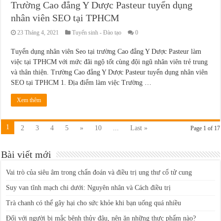
Trường Cao đẳng Y Dược Pasteur tuyển dụng
nhân viên SEO tại TPHCM
23 Tháng 4, 2021
Tuyển sinh - Đào tạo
0
Tuyển dụng nhân viên Seo tại trường Cao đẳng Y Dược Pasteur làm
việc tại TPHCM với mức đãi ngộ tốt cùng đội ngũ nhân viên trẻ trung
và thân thiện. Trường Cao đẳng Y Dược Pasteur tuyển dụng nhân viên
SEO tại TPHCM 1. Địa điểm làm việc Trường …
Xem thêm
1
2
3
4
5
»
10
...
Last »
Page 1 of 17
Bài viết mới
Vai trò của siêu âm trong chẩn đoán và điều trị ung thư cổ tử cung
Suy van tĩnh mạch chi dưới: Nguyên nhân và Cách điều trị
Trà chanh có thể gây hại cho sức khỏe khi bạn uống quá nhiều
Đối với người bị mắc bệnh thủy đậu, nên ăn những thực phẩm nào?