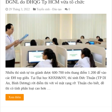
ĐGNL do ĐHQG Tp HCM vừa tổ chức
29 Tháng 3, 2022
Tuyển sinh - Đào tạo
0
Nhiều thí sinh tự tin giành được 600-700 trên thang điểm 1.200 để vào
các ĐH top giữa. Tại Đại học KHXH&NV, thí sinh Đức Thuận (TP Dĩ
An, Bình Dương) rời điểm thi với vẻ mặt rạng rỡ. Thuận cho biết, đề
thi có tính phân loại cao hơn …
Xem thêm