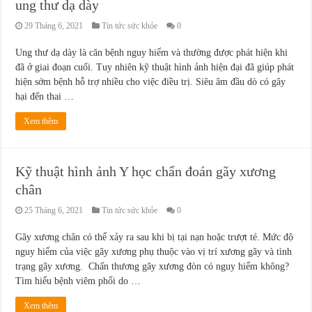
ung thư dạ dày
29 Tháng 6, 2021
Tin tức sức khỏe
0
Ung thư dạ dày là căn bệnh nguy hiểm và thường được phát hiện khi
đã ở giai đoạn cuối. Tuy nhiên kỹ thuật hình ảnh hiện đại đã giúp phát
hiện sớm bệnh hỗ trợ nhiều cho việc điều trị. Siêu âm đầu dò có gây
hại đến thai …
Xem thêm
Kỹ thuật hình ảnh Y học chẩn đoán gãy xương
chân
25 Tháng 6, 2021
Tin tức sức khỏe
0
Gãy xương chân có thể xảy ra sau khi bị tại nạn hoặc trượt té. Mức độ
nguy hiểm của việc gãy xương phụ thuộc vào vị trí xương gãy và tình
trạng gãy xương. Chấn thương gãy xương đòn có nguy hiểm không?
Tìm hiểu bệnh viêm phổi do …
Xem thêm