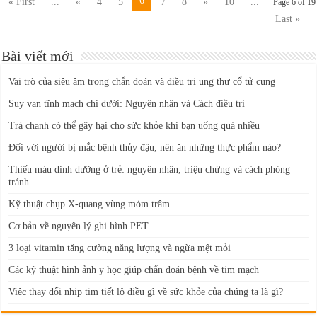
6
« First
...
«
4
5
7
8
»
10
...
Page 6 of 19
Last »
Bài viết mới
Vai trò của siêu âm trong chẩn đoán và điều trị ung thư cổ tử cung
Suy van tĩnh mạch chi dưới: Nguyên nhân và Cách điều trị
Trà chanh có thể gây hại cho sức khỏe khi bạn uống quá nhiều
Đối với người bị mắc bệnh thủy đậu, nên ăn những thực phẩm nào?
Thiếu máu dinh dưỡng ở trẻ: nguyên nhân, triệu chứng và cách phòng
tránh
Kỹ thuật chụp X-quang vùng mỏm trâm
Cơ bản về nguyên lý ghi hình PET
3 loại vitamin tăng cường năng lượng và ngừa mệt mỏi
Các kỹ thuật hình ảnh y học giúp chẩn đoán bệnh về tim mạch
Việc thay đổi nhịp tim tiết lộ điều gì về sức khỏe của chúng ta là gì?