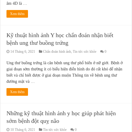
âm 4D là …
Xem thêm
Kỹ thuật hình ảnh Y học chẩn đoán nhận biết
bệnh ung thư buồng trứng
14 Tháng 6, 2021
Chẩn đoán hình ảnh
,
Tin tức sức khỏe
0
Ung thư buồng trứng là căn bệnh ung thư phổ biến ở nữ giới. Bệnh ở
giai đoạn sớm thường ít có biểu hiện điển hình do đó rất khó để nhận
biết và chỉ biết được ở giai đoạn muộn Thông tin về bệnh ung thư
đường mật và …
Xem thêm
Những kỹ thuật hình ảnh y học giúp phát hiện
sớm bệnh đột quỵ não
10 Tháng 6, 2021
Tin tức sức khỏe
0