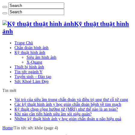
Kỹ thuật thuật hình
ảnh
Trang Chủ
Chẩn đoán hình ảnh
Kỹ thuật hình ảnh
Siêu âm hình ảnh
X-Quang
Thiết bị hình ảnh
Tin tức ngành Y
Tuyển sinh – Đào tạo
Sức Khoẻ Làm Đẹp
Tin mới
Vai trò của siêu âm trong chẩn đoán và điều trị ung thư cổ tử cung
Các kỹ thuật hình ảnh y học giúp chẩn đoán bệnh về tim mạch
Kỹ thuật chụp cộng hưởng từ (MRI) như thế nào là an toàn?
Khi nào cần tiến hành siêu âm sỏi niệu quản?
Những kỹ thuật hình ảnh y học giúp chẩn đoán u não hiệu quả
Home
/
Tin tức sức khỏe (page 4)