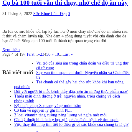
Cụ bà 100 tuổi vẫn thi chạy, nhờ chế độ ăn này
31 Tháng 5, 2022
Sức Khoẻ Làm Đẹp
0
Bà Ida có sức khỏe tốt, lập kỷ lục TG ở môn chạy nhờ chế độ ăn nhiều rau,
ít thịt và chăm luyện tập. Nha đam 4 công dụng tuyệt vời của dành cho da
bạn đã biết Sống qua 100 tuổi là thành tựu quan trọng của đời …
Xem thêm
Page 4 of 19
« First
...
«
2
3
4
5
6
»
10
...
Last »
Vai trò của siêu âm trong chẩn đoán và điều trị ung thư
cổ tử cung
Bài viết mới
Suy van tĩnh mạch chi dưới: Nguyên nhân và Cách điều
trị
Trà chanh có thể gây hại cho sức khỏe khi bạn uống
quá nhiều
Đối với người bị mắc bệnh thủy đậu, nên ăn những thực phẩm nào?
Thiếu máu dinh dưỡng ở trẻ: nguyên nhân, triệu chứng và cách
phòng tránh
Kỹ thuật chụp X-quang vùng mỏm trâm
Cơ bản về nguyên lý ghi hình PET
3 loại vitamin tăng cường năng lượng và ngừa mệt mỏi
Các kỹ thuật hình ảnh y học giúp chẩn đoán bệnh về tim mạch
Việc thay đổi nhịp tim tiết lộ điều gì về sức khỏe của chúng ta là gì?