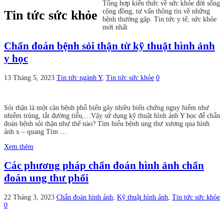
Tổng hợp kiến thức về sức khỏe đời sống
cộng đồng, tư vấn thông tin về những
Tin tức sức khỏe
bệnh thường gặp. Tin tức y tế, sức khỏe
mới nhất
Chẩn đoán bệnh sỏi thận từ kỹ thuật hình ảnh
y học
13 Tháng 5, 2023
Tin tức ngành Y
,
Tin tức sức khỏe
0
Sỏi thận là một căn bệnh phổ biến gây nhiều biến chứng nguy hiểm như
nhiễm trùng, tắt đường tiểu,…Vậy sử dụng kỹ thuật hình ảnh Y học để chẩn
đoán bệnh sỏi thận như thế nào? Tìm hiểu bệnh ung thư xương qua hình
ảnh x – quang Tìm …
Xem thêm
Các phương pháp chẩn đoán hình ảnh chẩn
đoán ung thư phổi
22 Tháng 3, 2023
Chẩn đoán hình ảnh
,
Kỹ thuật hình ảnh
,
Tin tức sức khỏe
0