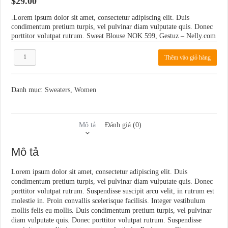
$
29.00
.Lorem ipsum dolor sit amet, consectetur adipiscing elit. Duis
condimentum pretium turpis, vel pulvinar diam vulputate quis. Donec
porttitor volutpat rutrum. Sweat Blouse NOK 599, Gestuz – Nelly.com
Sweat
Thêm vào giỏ hàng
Blouse
Gestuz
số
lượng
Danh mục:
Sweaters
,
Women
Mô tả
Đánh giá (0)
Mô tả
Lorem ipsum dolor sit amet, consectetur adipiscing elit. Duis
condimentum pretium turpis, vel pulvinar diam vulputate quis. Donec
porttitor volutpat rutrum. Suspendisse suscipit arcu velit, in rutrum est
molestie in. Proin convallis scelerisque facilisis. Integer vestibulum
mollis felis eu mollis. Duis condimentum pretium turpis, vel pulvinar
diam vulputate quis. Donec porttitor volutpat rutrum. Suspendisse