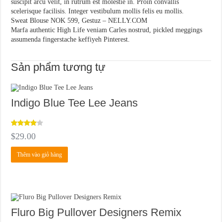
suscipit arcu velit, in rutrum est molestie in. Proin convallis
scelerisque facilisis. Integer vestibulum mollis felis eu mollis.
Sweat Blouse NOK 599, Gestuz – NELLY.COM
Marfa authentic High Life veniam Carles nostrud, pickled meggings
assumenda fingerstache keffiyeh Pinterest.
Sản phẩm tương tự
Indigo Blue Tee Lee Jeans
Được
$
29.00
xếp hạng
4.00
5
Thêm vào giỏ hàng
sao
Fluro Big Pullover Designers Remix