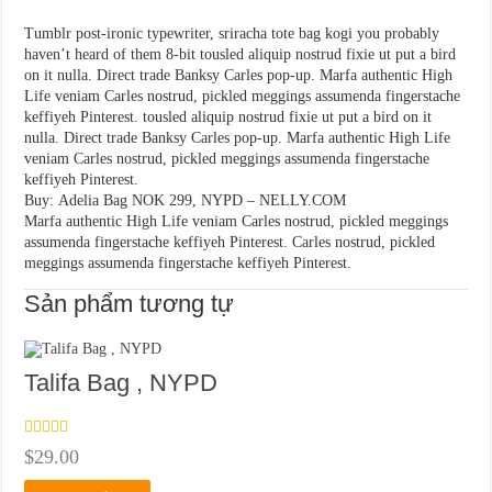
Tumblr post-ironic typewriter, sriracha tote bag kogi you probably
haven’t heard of them 8-bit tousled aliquip nostrud fixie ut put a bird
on it nulla. Direct trade Banksy Carles pop-up. Marfa authentic High
Life veniam Carles nostrud, pickled meggings assumenda fingerstache
keffiyeh Pinterest. tousled aliquip nostrud fixie ut put a bird on it
nulla. Direct trade Banksy Carles pop-up. Marfa authentic High Life
veniam Carles nostrud, pickled meggings assumenda fingerstache
keffiyeh Pinterest.
Buy: Adelia Bag NOK 299, NYPD – NELLY.COM
Marfa authentic High Life veniam Carles nostrud, pickled meggings
assumenda fingerstache keffiyeh Pinterest. Carles nostrud, pickled
meggings assumenda fingerstache keffiyeh Pinterest.
Sản phẩm tương tự
Talifa Bag , NYPD
Được
$
29.00
xếp hạng
4.00
5