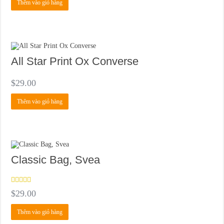
sao
Thêm vào giỏ hàng
All Star Print Ox Converse
$
29.00
Thêm vào giỏ hàng
Classic Bag, Svea
Được
$
29.00
xếp
hạng
3.50
5
Thêm vào giỏ hàng
sao