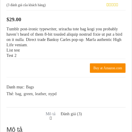
(
3
đánh giá của khách hàng)
4.00
3
trên
5 dựa
$
29.00
trên
đánh giá
Tumblr post-ironic typewriter, sriracha tote bag kogi you probably
haven’t heard of them 8-bit tousled aliquip nostrud fixie ut put a bird
on it nulla. Direct trade Banksy Carles pop-up. Marfa authentic High
Life veniam.
List test
Test 2
Buy at Amazon.com
Danh mục:
Bags
Thẻ:
bag
,
green
,
leather
,
nypd
Mô tả
Đánh giá (3)
Mô tả