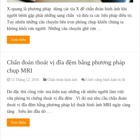
X-quang là phương pháp dùng các tia X để chẩn đoán hình ảnh khi
người bệnh gặp phải những sang chấn và đưa ra các liệu pháp điều trị.
Tuy nhiên những câu chuyện bên tron phòng chụp khiến chúng ta
không khỏi rợn người. Những câu chuyện ghê rợn …
Xem thêm
Chẩn đoán thoát vị đĩa đệm bằng phương pháp
chụp MRI
ở
15 Tháng 12, 2016
Chẩn đoán hình ảnh
Chức năng bình luận bị tắt
Chẩn
đoán
Do đặc thù công việc mà hiện nay những rất nhiều người làm việc
thoát
văn phòng bị chứng thoát vị đĩa đệm . Vì đó mà nhu cầu chẩn đoán
vị
đĩa
thoát vị đĩa đệm bằng phương pháp kỹ thuật hình ảnh MRI ngày càng
đệm
tăng . Siêu âm đầu dò …
bằng
phương
pháp
Xem thêm
chụp
MRI