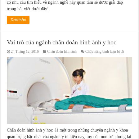
có nhu cầu tìm hiểu về ngành nghề này quan tâm sẽ được giải đáp
trong bài viết dưới đây!
Xem thêm
Vai trò của ngành chẩn đoán hình ảnh y học
ở
24 Tháng 12, 2016
Chẩn đoán hình ảnh
Chức năng bình luận bị tắt
Vai
trò
của
ngành
chẩn
đoán
hình
ảnh
y
học
Chẩn đoán hình ảnh y học là một trong những chuyên ngành y khoa
quan trọng bậc nhất của ngành y tế hiện nay, tuy còn non trẻ nhưng lại