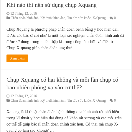
Khi nào thì nên sử dụng chụp Xquang
12 Tháng 12, 2016
Chẩn đoán hình ảnh
,
Kỹ thuật hình ảnh
,
Tin tức sức khỏe
,
X-Quang
0
Chụp Xquang là phương pháp chẩn đoán bệnh bằng y học hiện đại.
Được các bác sĩ coi như là một loại xét nghiệm chẩn đoán hình ảnh đã
được sử dụng trong nhiều thập kỉ trong công tác chữa và điều trị.
Chụp X-quang giúp chẩn đoán ung thư …
Xem thêm
Chụp Xquang có hại không và mỗi lần chụp có
bao nhiêu phóng xạ vào cơ thể?
12 Tháng 12, 2016
Chẩn đoán hình ảnh
,
Kỹ thuật hình ảnh
,
Tin tức sức khỏe
,
X-Quang
0
Xquang là kĩ thuật chẩn đoán bệnh thông qua hình ảnh rất phổ biến
trong kĩ thuật y học hiện đại dùng để khảo sát xương và các mô trên
cơ thể để giúp bác sĩ chẩn đoán chính xác hơn. Có thai mà chụp X-
qaung có làm sao không? …