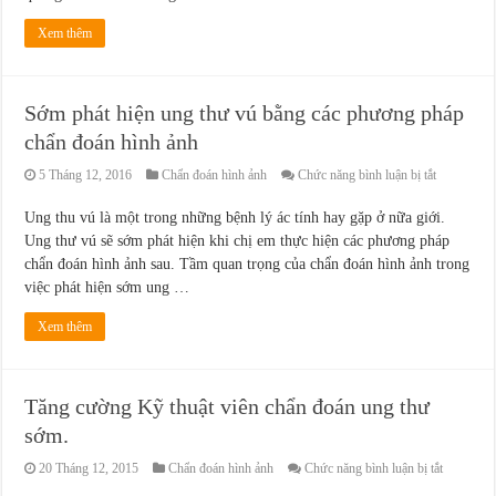
Xem thêm
Sớm phát hiện ung thư vú bằng các phương pháp
chẩn đoán hình ảnh
ở
5 Tháng 12, 2016
Chẩn đoán hình ảnh
Chức năng bình luận bị tắt
Sớm
phát
Ung thu vú là một trong những bệnh lý ác tính hay gặp ở nữa giới.
hiện
Ung thư vú sẽ sớm phát hiện khi chị em thực hiện các phương pháp
ung
thư
chẩn đoán hình ảnh sau. Tầm quan trọng của chẩn đoán hình ảnh trong
vú
việc phát hiện sớm ung …
bằng
các
phương
Xem thêm
pháp
chẩn
đoán
hình
Tăng cường Kỹ thuật viên chẩn đoán ung thư
ảnh
sớm.
ở
20 Tháng 12, 2015
Chẩn đoán hình ảnh
Chức năng bình luận bị tắt
Tăng