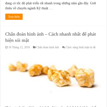
đang có tốc độ phát triển rất nhanh trong những năm gần đây. Giới
thiệu về chuyên ngành Kỹ thuật …
Xem thêm
Chẩn đoán hình ảnh – Cách nhanh nhất để phát
hiện sỏi mật
ở
18 Tháng 12, 2016
Chẩn đoán hình ảnh
Chức năng bình luận bị tắt
Chẩn
đoán
hình
ảnh
–
Cách
nhanh
nhất
để
phát
hiện
sỏi
mật