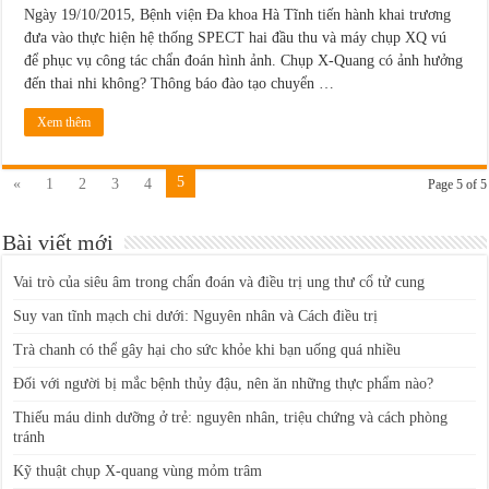
cường
Ngày 19/10/2015, Bệnh viện Đa khoa Hà Tĩnh tiến hành khai trương
Kỹ
đưa vào thực hiện hệ thống SPECT hai đầu thu và máy chụp XQ vú
thuật
viên
để phục vụ công tác chẩn đoán hình ảnh. Chụp X-Quang có ảnh hưởng
chẩn
đến thai nhi không? Thông báo đào tạo chuyển …
đoán
ung
thư
Xem thêm
sớm.
5
«
1
2
3
4
Page 5 of 5
Bài viết mới
Vai trò của siêu âm trong chẩn đoán và điều trị ung thư cổ tử cung
Suy van tĩnh mạch chi dưới: Nguyên nhân và Cách điều trị
Trà chanh có thể gây hại cho sức khỏe khi bạn uống quá nhiều
Đối với người bị mắc bệnh thủy đậu, nên ăn những thực phẩm nào?
Thiếu máu dinh dưỡng ở trẻ: nguyên nhân, triệu chứng và cách phòng
tránh
Kỹ thuật chụp X-quang vùng mỏm trâm