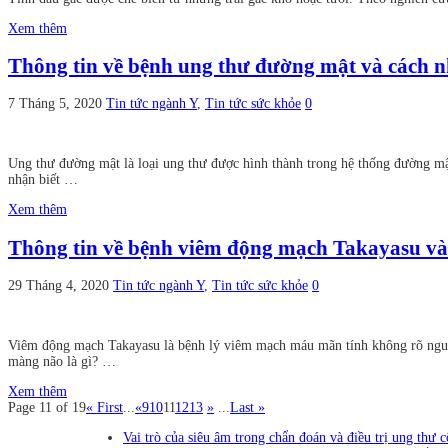
Xem thêm
Thông tin về bệnh ung thư đường mật và cách n
7 Tháng 5, 2020
Tin tức ngành Y
,
Tin tức sức khỏe
0
Ung thư đường mật là loại ung thư được hình thành trong hệ thống đường mật
nhận biết …
Xem thêm
Thông tin về bệnh viêm động mạch Takayasu và
29 Tháng 4, 2020
Tin tức ngành Y
,
Tin tức sức khỏe
0
Viêm động mạch Takayasu là bệnh lý viêm mạch máu mãn tính không rõ nguy
màng não là gì? …
Xem thêm
Page 11 of 19
« First
...
«
9
10
11
12
13
»
...
Last »
Vai trò của siêu âm trong chẩn đoán và điều trị ung thư 