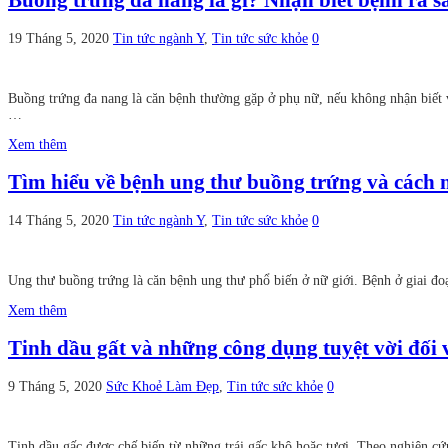
Buồng trứng đa nang là gì? Nhận biết bệnh ra s
19 Tháng 5, 2020
Tin tức ngành Y
,
Tin tức sức khỏe
0
Buồng trứng đa nang là căn bệnh thường gặp ở phụ nữ, nếu không nhận biết v
…
Xem thêm
Tìm hiểu về bệnh ung thư buồng trứng và cách 
14 Tháng 5, 2020
Tin tức ngành Y
,
Tin tức sức khỏe
0
Ung thư buồng trứng là căn bệnh ung thư phổ biến ở nữ giới. Bệnh ở giai đo
Xem thêm
Tinh dầu gất và những công dụng tuyệt vời đối 
9 Tháng 5, 2020
Sức Khoẻ Làm Đẹp
,
Tin tức sức khỏe
0
Tinh dầu gấc được chế biến từ những trái gấc khô hoặc tươi. Theo nghiên cứu