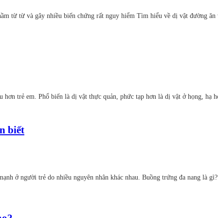
ầm từ từ và gây nhiều biến chứng rất nguy hiểm Tìm hiểu về dị vật đường ăn 
u hơn trẻ em. Phổ biến là dị vật thực quản, phức tạp hơn là dị vật ở họng, hạ
n biết
ạnh ở người trẻ do nhiều nguyên nhân khác nhau. Buồng trứng đa nang là gì? 