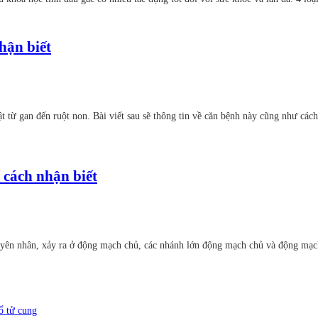
hận biết
 từ gan đến ruột non. Bài viết sau sẽ thông tin về căn bệnh này cũng như cá
 cách nhận biết
ên nhân, xảy ra ở động mạch chủ, các nhánh lớn động mạch chủ và động mạch
cổ tử cung