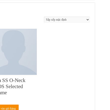
a SS O-Neck
S Selected
mme
0
vào giỏ hàng