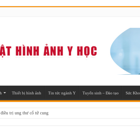
h
Thiết bị hình ảnh
Tin tức ngành Y
Tuyển sinh – Đào tạo
Sức Kho
 điều trị ung thư cổ tử cung