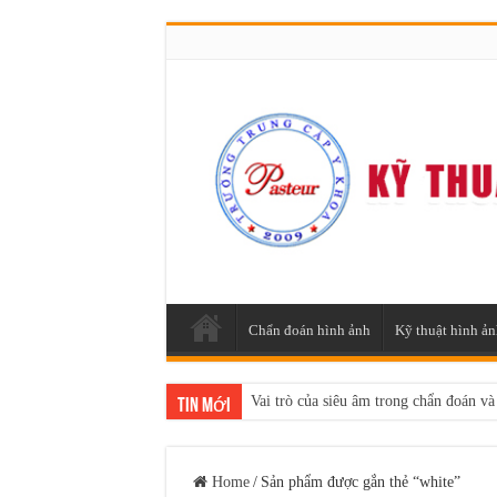
Chẩn đoán hình ảnh
Kỹ thuật hình ản
Vai trò của siêu âm trong chẩn đoán và
Tin mới
Home
/
Sản phẩm được gắn thẻ “white”