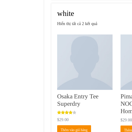
white
Hiển thị tất cả 2 kết quả
Osaka Entry Tee
Pim
Superdry
NOO
Ho
Được
$
29.00
$
29.0
xếp hạng
4.00
5
Thêm vào giỏ hàng
Thêm 
sao